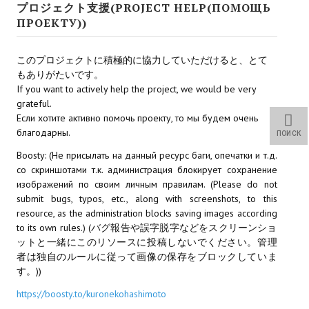
プロジェクト支援(PROJECT HELP(ПОМОЩЬ
Wedding Wear CBBE SSE BodySlide (with Physics)
ПРОЕКТУ))
Работы Тестера 55
このプロジェクトに積極的に協力していただけると、とて
Наёмный оборотень
もありがたいです。
If you want to actively help the project, we would be very
Небесный воин
grateful.
Если хотите активно помочь проекту, то мы будем очень
Немного героев меча и магии
благодарны.
ПОИСК
Расширенная версия Х3
Boosty: (Не присылать на данный ресурс баги, опечатки и т.д.
со скриншотами т.к. администрация блокирует сохранение
REBalance
изображений по своим личным правилам. (Please do not
submit bugs, typos, etc., along with screenshots, to this
Работы Kuroneko
resource, as the administration blocks saving images according
to its own rules.) (バグ報告や誤字脱字などをスクリーンショ
Doom 3 Remaster Fan Edition
ットと一緒にこのリソースに投稿しないでください。管理
者は独自のルールに従って画像の保存をブロックしていま
X2 - The Threat Remaster Fan Edition
す。))
Quake III Arena Remaster Fan Edition
https://boosty.to/kuronekohashimoto