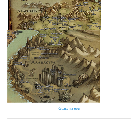
Новый ГГ
Моды группы
Теневой кардинал для Скайрима
Работы Alexandra10
Kitana HGEC
Apella CBBE SSE BodySlide (with Physics)
Apella 2.0 CBBE SSE BodySlide (with Physics)
Kitana CBBE SSE BodySlide (with Physics)
Nekomimi
Ссылка на мод
New Light Skyrim SE
SB Corset Armor CBBE SSE BodySlide (with Physics)