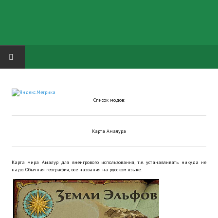
HOME
Список модов:
ГРУППА "КАРЛ ВЕЛИКИЙ"
Завершённые проекты
Карта Амалура
Русская биржа
Карта мира Амалур для внеигрового использования, т.е. устанавливать никуда не
Теневой кардинал для Обливиона
надо. Обычная география, все названия на русском языке.
Aliens vs Predator 2 (Русские субтитры)
Dungeon Siege 2 Legendary Mod (Русские субтитры)