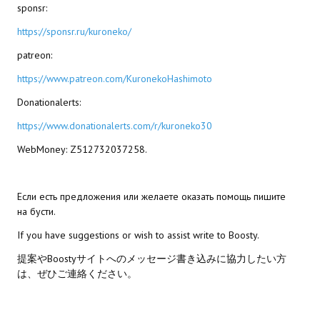
sponsr:
Star Trek Voyager Elite Force Remaster Fan Edition
https://sponsr.ru/kuroneko/
Sacred Gold Remaster Fan Edition
patreon:
Red Faction remaster Fan Edition
https://www.patreon.com/KuronekoHashimoto
Aliens versus Predator 1 Remaster Fan Edition
Donationalerts:
https://www.donationalerts.com/r/kuroneko30
Age of Pirates: Caribbean Tales Remaster Fan Edition
WebMoney: Z512732037258.
Корсары 3 Сундук мертвеца Remaster Fan Edition
Sea Dogs - City of Abandoned Ships Remaster Fan Edition
Если есть предложения или желаете оказать помощь пишите
на бусти.
Sea Dogs Remaster Fan Edition
If you have suggestions or wish to assist write to Boosty.
НОВОСТИ ПОРТАЛА
提案やBoostyサイトへのメッセージ書き込みに協力したい方
は、ぜひご連絡ください。
Новости
Новости Архив